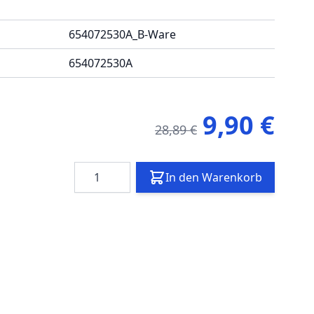
654072530A_B-Ware
654072530A
9,90 €
28,89 €
Menge
In den Warenkorb