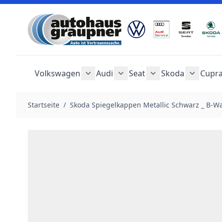
Zum Inhalt springen
Volkswagen
Audi
Seat
Skoda
Cupr
Untermenü für Kategorie Volkswag
Untermenü für Kategorie 
Untermenü für Kat
Unterme
Startseite
/
Skoda Spiegelkappen Metallic Schwarz _ B-W