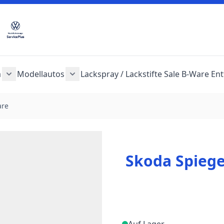
a
Modellautos
Lackspray / Lackstifte
Sale
B-Ware
Ent
en anzeigen
Audi anzeigen
egorie Seat anzeigen
nü für Kategorie Skoda anzeigen
Untermenü für Kategorie Cupra anzeigen
Untermenü für Kategorie Modellautos 
are
Skoda Spiege
Auf Lager