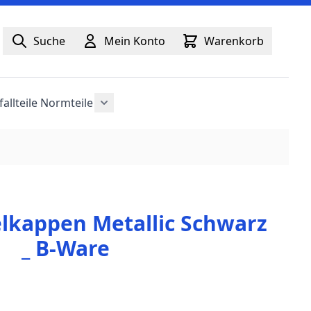
Suche
Mein Konto
Warenkorb
fallteile
Normteile
anzeigen
Untermenü für Kategorie Normteile an
lkappen Metallic Schwarz
_ B-Ware