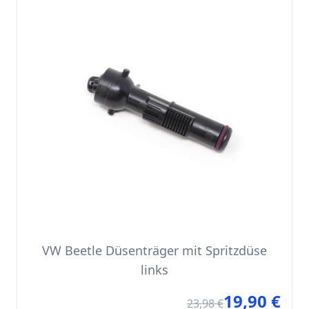
VW Beetle Düsenträger mit Spritzdüse
links
19,90 €
Sonde
23,98 €