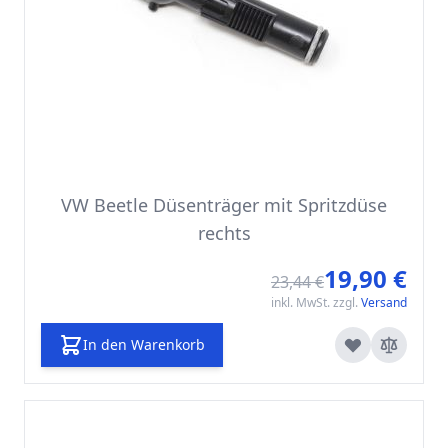
VW Beetle Düsenträger mit Spritzdüse
rechts
19,90 €
Sonde
23,44 €
inkl. MwSt. zzgl.
Versand
In den Warenkorb