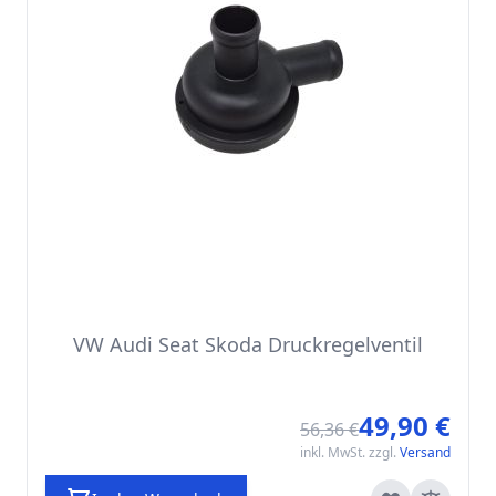
VW Audi Seat Skoda Druckregelventil
49,90 €
Sonde
56,36 €
inkl. MwSt. zzgl.
Versand