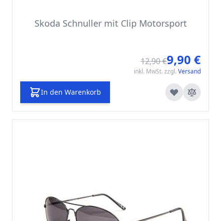
Skoda Schnuller mit Clip Motorsport
9,90 €
Sonde
12,90 €
inkl. MwSt. zzgl.
Versand
In den Warenkorb