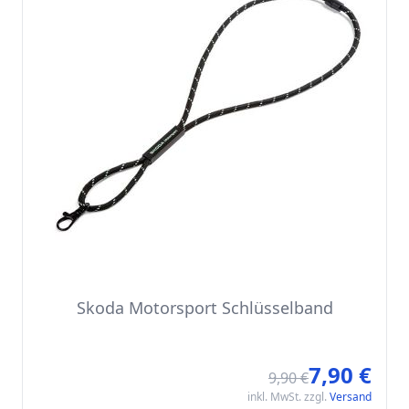
Skoda Motorsport Schlüsselband
7,90 €
Sonde
9,90 €
inkl. MwSt. zzgl.
Versand