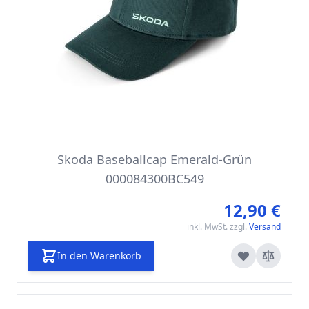
Skoda Baseballcap Emerald-Grün
000084300BC549
12,90 €
inkl. MwSt. zzgl.
Versand
In den Warenkorb