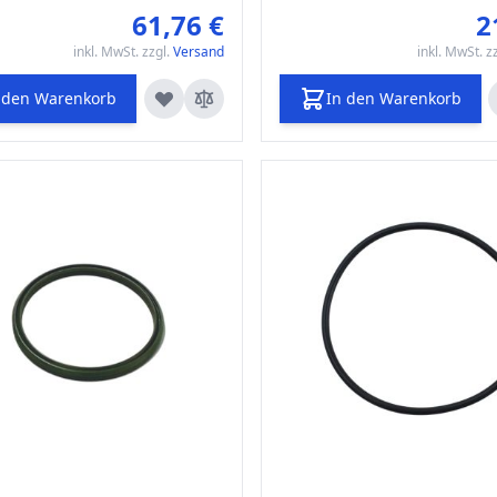
vorn
61,76 €
2
inkl. MwSt. zzgl.
Versand
inkl. MwSt. z
 den Warenkorb
In den Warenkorb