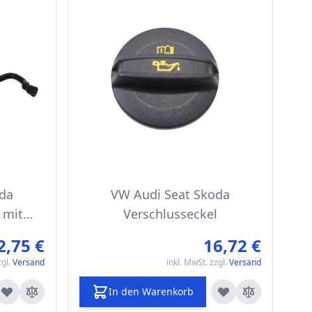
oda
VW Audi Seat Skoda
 mit
Verschlusseckel
g
2,75 €
16,72 €
zgl.
Versand
inkl. MwSt. zzgl.
Versand
In den Warenkorb