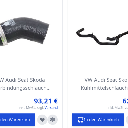
W Audi Seat Skoda
VW Audi Seat Sk
rbindungsschlauch
Kühlmittelschlauch
Ansauganlage
Schnellkupplun
93,21 €
6
inkl. MwSt. zzgl.
Versand
inkl. MwSt. z
 den Warenkorb
In den Warenkorb