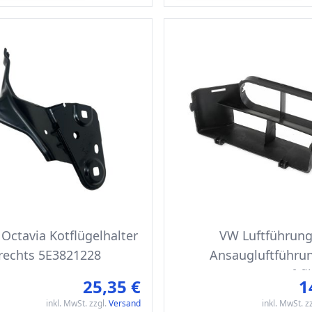
Octavia Kotflügelhalter
VW Luftführun
rechts 5E3821228
Ansaugluftführu
1K0805962C 9B9 Luftfil
25,35 €
1
Ansaugung
inkl. MwSt. zzgl.
Versand
inkl. MwSt. z