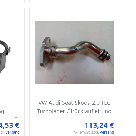
g
VW Audi Seat Skoda 2.0 TDI
ng
Turbolader Ölrücklaufleitung
ter Luft
4,53 €
113,24 €
zgl.
Versand
inkl. MwSt. zzgl.
Versand