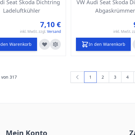
i Seat Skoda Dichtring
VW Audi Seat Skoda Di
Ladeluftkühler
Abgaskrümmer
7,10 €
inkl. MwSt. zzgl.
Versand
inkl. MwSt. z
 den Warenkorb
In den Warenkorb
von
317
1
2
3
4
Sie lesen gerade die S
Seite
Seite
Seit
Mein Konto
Z