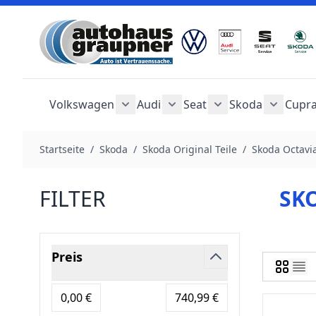
Zum Inhalt springen
Volkswagen
Audi
Seat
Skoda
Cupr
Untermenü für Kategorie Volkswag
Untermenü für Kategorie 
Untermenü für Kat
Unterme
Startseite
/
Skoda
/
Skoda Original Teile
/
Skoda Octavi
FILTER
SK
Zur Produktliste springen
Preis
filter
Minimum value
Höchstwert
0,00 €
740,99 €