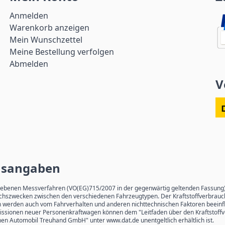
Anmelden
Warenkorb anzeigen
Mein Wunschzettel
Meine Bestellung verfolgen
Abmelden
V
hsangaben
enen Messverfahren (VO(EG)715/2007 in der gegenwärtig geltenden Fassung) er
leichszwecken zwischen den verschiedenen Fahrzeugtypen. Der Kraftstoffverbrau
rn werden auch vom Fahrverhalten und anderen nichttechnischen Faktoren beeinfl
2-Emissionen neuer Personenkraftwagen können dem "Leitfaden über den Kraftsto
en Automobil Treuhand GmbH" unter www.dat.de unentgeltlich erhältlich ist.