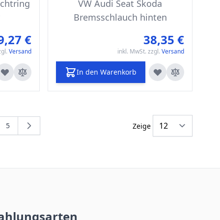
chtring
VW Audi Seat Skoda
Bremsschlauch hinten
9,27 €
38,35 €
zgl.
Versand
inkl. MwSt. zzgl.
Versand
In den Warenkorb
5
Zeige
eite
e
Seite
ahlungsarten