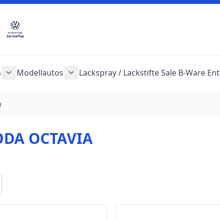
a
Modellautos
Lackspray / Lackstifte
Sale
B-Ware
Ent
en anzeigen
Audi anzeigen
egorie Seat anzeigen
nü für Kategorie Skoda anzeigen
Untermenü für Kategorie Cupra anzeigen
Untermenü für Kategorie Modellautos 
a
ODA OCTAVIA