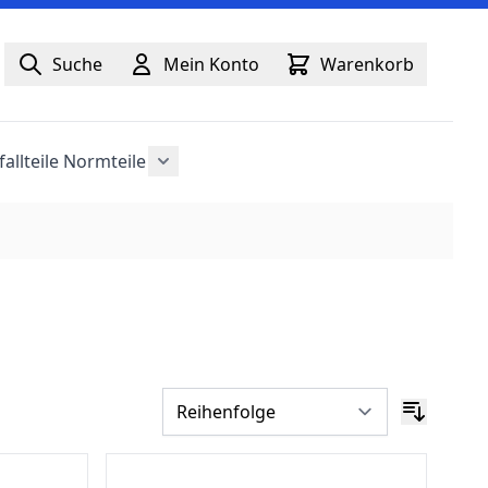
Suche
Mein Konto
Warenkorb
fallteile
Normteile
anzeigen
Untermenü für Kategorie Normteile an