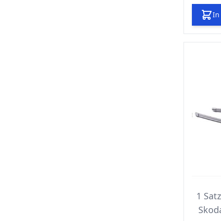
In
1 Sat
Skoda