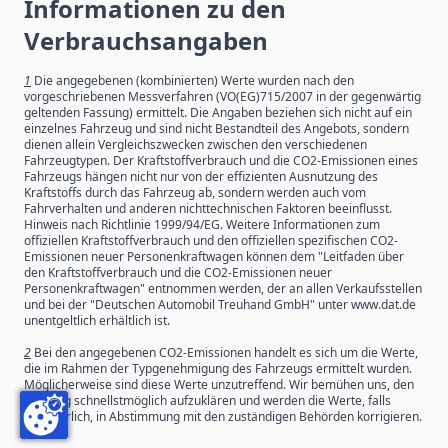
Informationen zu den
Verbrauchsangaben
1
Die angegebenen (kombinierten) Werte wurden nach den
vorgeschriebenen Messverfahren (VO(EG)715/2007 in der gegenwärtig
geltenden Fassung) ermittelt. Die Angaben beziehen sich nicht auf ein
einzelnes Fahrzeug und sind nicht Bestandteil des Angebots, sondern
dienen allein Vergleichszwecken zwischen den verschiedenen
Fahrzeugtypen. Der Kraftstoffverbrauch und die CO2-Emissionen eines
Fahrzeugs hängen nicht nur von der effizienten Ausnutzung des
Kraftstoffs durch das Fahrzeug ab, sondern werden auch vom
Fahrverhalten und anderen nichttechnischen Faktoren beeinflusst.
Hinweis nach Richtlinie 1999/94/EG. Weitere Informationen zum
offiziellen Kraftstoffverbrauch und den offiziellen spezifischen CO2-
Emissionen neuer Personenkraftwagen können dem "Leitfaden über
den Kraftstoffverbrauch und die CO2-Emissionen neuer
Personenkraftwagen" entnommen werden, der an allen Verkaufsstellen
und bei der "Deutschen Automobil Treuhand GmbH" unter www.dat.de
unentgeltlich erhältlich ist.
2
Bei den angegebenen CO2-Emissionen handelt es sich um die Werte,
die im Rahmen der Typgenehmigung des Fahrzeugs ermittelt wurden.
Möglicherweise sind diese Werte unzutreffend. Wir bemühen uns, den
Vorgang schnellstmöglich aufzuklären und werden die Werte, falls
erforderlich, in Abstimmung mit den zuständigen Behörden korrigieren.