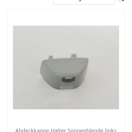
Abdeckkappe Halter Sonnenblende links