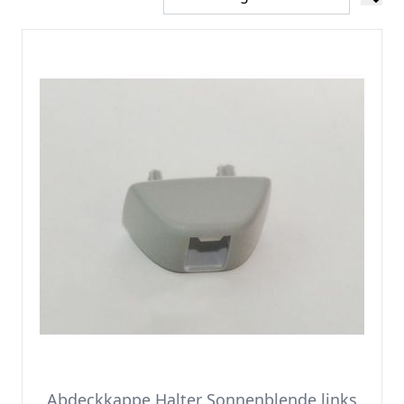
Abdeckkappe Halter Sonnenblende links