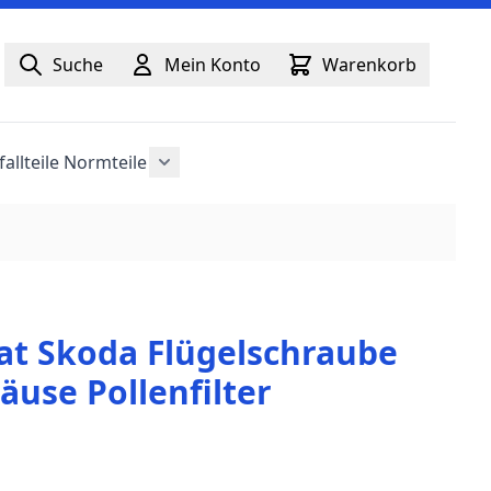
Suche
Mein Konto
Warenkorb
fallteile
Normteile
anzeigen
Untermenü für Kategorie Normteile an
at Skoda Flügelschraube
äuse Pollenfilter