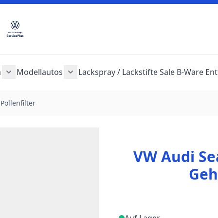
a
Modellautos
Lackspray / Lackstifte
Sale
B-Ware
Ent
en anzeigen
Audi anzeigen
egorie Seat anzeigen
nü für Kategorie Skoda anzeigen
Untermenü für Kategorie Cupra anzeigen
Untermenü für Kategorie Modellautos 
ollenfilter
VW Audi Se
Geh
Auf Lager