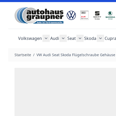
Zum Inhalt springen
Volkswagen
Audi
Seat
Skoda
Cupr
Untermenü für Kategorie Volkswag
Untermenü für Kategorie 
Untermenü für Kat
Unterme
Startseite
/
VW Audi Seat Skoda Flügelschraube Gehäuse P