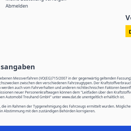
Abmelden
V
hsangaben
enen Messverfahren (VO(EG)715/2007 in der gegenwärtig geltenden Fassung) er
leichszwecken zwischen den verschiedenen Fahrzeugtypen. Der Kraftstoffverbrau
rn werden auch vom Fahrverhalten und anderen nichttechnischen Faktoren beeinfl
2-Emissionen neuer Personenkraftwagen können dem "Leitfaden über den Kraftsto
en Automobil Treuhand GmbH" unter www.dat.de unentgeltlich erhältlich ist.
, die im Rahmen der Typgenehmigung des Fahrzeugs ermittelt wurden. Möglicher
h, in Abstimmung mit den zuständigen Behörden korrigieren.